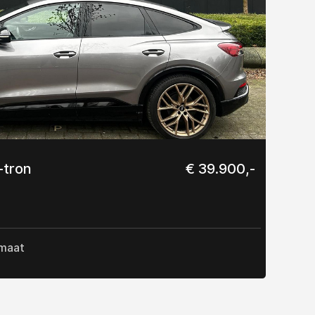
-tron
€ 39.900,-
maat