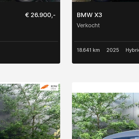
€ 26.900,-
BMW X3
Verkocht
18.641 km
2025
Hybri